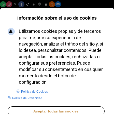
Jueves, 06 de agosto de 2026
El Opus Dei se une
al Papa en un
llamamiento global
por la paz
JAVIER RUIZ ARREGUI
IGLESIA HOY
DOMINGO, 26 ABRIL 2026 15:10