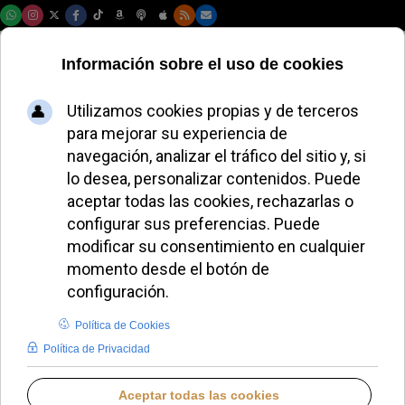
Sábado, 08 de agosto de 2026
La Santa Sede pide
proteger a los
civiles en los
conflictos armados
JOSÉ GARCÍA
DESDE EL VATICANO
VIERNES, 22 MAYO 2026 19:06