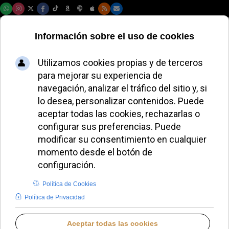
Sábado, 08 de agosto de 2026
El gesto familiar de
León XIV que
muestra su lado
más cercano
ALMUDENA RODRIGO
PAPA LEÓN XIV
LUNES, 18 MAYO 2026 11:50