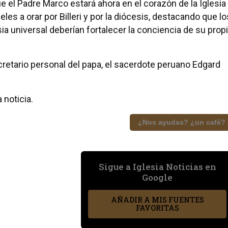
ue el Padre Marco estará ahora en el corazón de la Iglesia
ieles a orar por Billeri y por la diócesis, destacando que lo
ia universal deberían fortalecer la conciencia de su prop
secretario personal del papa, el sacerdote peruano Edgard
 noticia.
¿Nos ayudas? ¿un café?
Sigue a Iglesia Noticias en
Google
AÑADIR A MIS FUENTES
FAVORITAS