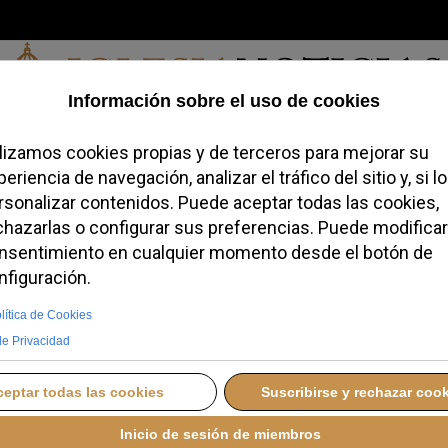
Sábado, 08 de agosto de 2026
redofobiómetro
Blogs
Temas
Buscar
#JovenesConFe
Podcas
 a Marco Billeri como
rio personal
 SEPTIEMBRE 2025 21:06