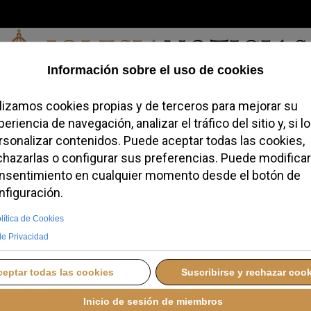
Viernes, 07 de agosto de 2026
redofobiómetro
Blogs
Temas
Buscar
#JovenesConFe
Podcas
el 'sensus fidei' como
 los humildes en el
 SEPTIEMBRE 2025 21:06