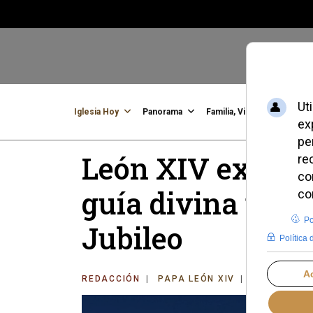
Iglesia Hoy
Panorama
Familia, Vida, Identidad
C
León XIV exalta 
guía divina para
Jubileo
REDACCIÓN
PAPA LEÓN XIV
SÁBADO, 27