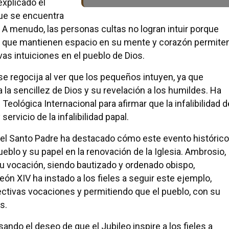
explicado el
que se encuentra
 A menudo, las personas cultas no logran intuir porque
os que mantienen espacio en su mente y corazón permite
as intuiciones en el pueblo de Dios.
e regocija al ver que los pequeños intuyen, ya que
a la sencillez de Dios y su revelación a los humildes. Ha
 Teológica Internacional para afirmar que la infalibilidad d
ervicio de la infalibilidad papal.
 el Santo Padre ha destacado cómo este evento histórico
eblo y su papel en la renovación de la Iglesia. Ambrosio,
su vocación, siendo bautizado y ordenado obispo,
eón XIV ha instado a los fieles a seguir este ejemplo,
ectivas vocaciones y permitiendo que el pueblo, con su
s.
ndo el deseo de que el Jubileo inspire a los fieles a