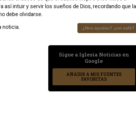
así intuir y servir los sueños de Dios, recordando que la
no debe olvidarse.
 noticia.
¿Nos ayudas? ¿un café?
Sigue a Iglesia Noticias en
Google
AÑADIR A MIS FUENTES
FAVORITAS