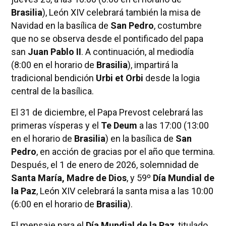
Brasilia
), León XIV celebrará también la misa de
Navidad en la basílica de
San Pedro
, costumbre
que no se observa desde el pontificado del papa
san
Juan Pablo II
. A continuación, al mediodía
(8:00 en el horario de
Brasilia
), impartirá la
tradicional bendición
Urbi et Orbi
desde la logia
central de la basílica.
El 31 de diciembre, el Papa Prevost celebrará las
primeras vísperas y el
Te Deum
a las 17:00 (13:00
en el horario de
Brasilia
) en la basílica de
San
Pedro
, en acción de gracias por el año que termina.
Después, el 1 de enero de 2026, solemnidad de
Santa María, Madre de Dios
, y 59º
Día Mundial de
la Paz
, León XIV celebrará la santa misa a las 10:00
(6:00 en el horario de
Brasilia
).
El mensaje para el
Día Mundial de la Paz
, titulado