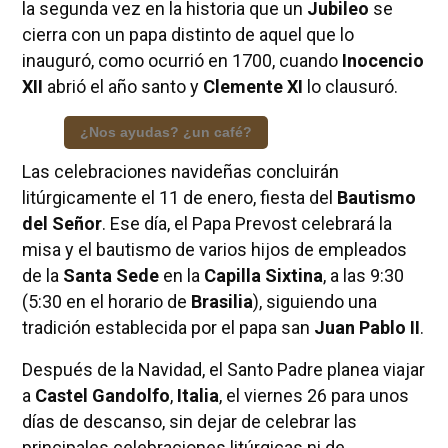
la segunda vez en la historia que un
Jubileo
se
cierra con un papa distinto de aquel que lo
inauguró, como ocurrió en 1700, cuando
Inocencio
XII
abrió el año santo y
Clemente XI
lo clausuró.
¿Nos ayudas? ¿un café?
Las celebraciones navideñas concluirán
litúrgicamente el 11 de enero, fiesta del
Bautismo
del Señor
. Ese día, el Papa Prevost celebrará la
misa y el bautismo de varios hijos de empleados
de la
Santa Sede
en la
Capilla Sixtina
, a las 9:30
(5:30 en el horario de
Brasilia
), siguiendo una
tradición establecida por el papa san
Juan Pablo II
.
Después de la Navidad, el Santo Padre planea viajar
a
Castel Gandolfo
,
Italia
, el viernes 26 para unos
días de descanso, sin dejar de celebrar las
principales celebraciones litúrgicas ni de