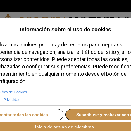
Viernes, 07 de agosto de 2026
redofobiómetro
Blogs
Temas
Buscar
#JovenesConFe
Podcas
 resalta la amistad co
nada Mundial de la
ÉRCOLES, 08 OCTUBRE 2025 09:16