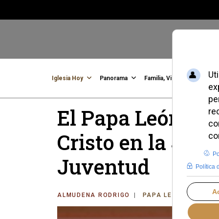
Iglesia Hoy
Panorama
Familia, Vida, Identidad
C
El Papa León XIV
Cristo en la Jor
Juventud
ALMUDENA RODRIGO
PAPA LEÓN XIV
MI