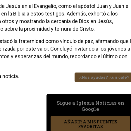
 Jesús en el Evangelio, como el apóstol Juan y Juan el
en la Biblia a estos testigos. Además, exhortó a los
otros y mostrando la cercanía de Dios en Jesús,
o sobre la proximidad y ternura de Cristo.
estacó la fraternidad como vínculo de paz, afirmando que 
erizada por este valor. Concluyó invitando a los jóvenes a
ientos y esperanzas del mundo, recordando el último don
 noticia.
¿Nos ayudas? ¿un café?
Sigue a Iglesia Noticias en
Google
AÑADIR A MIS FUENTES
FAVORITAS