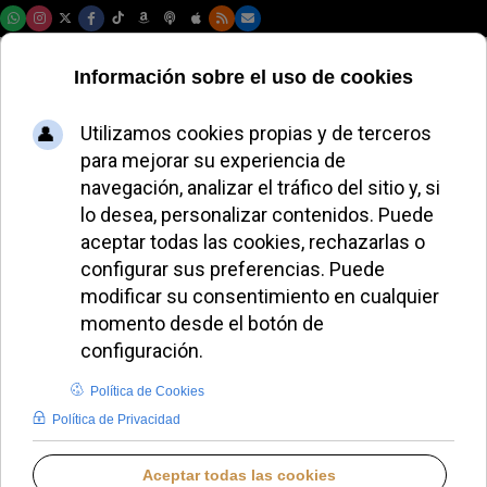
Viernes, 07 de agosto de 2026
La Pastoral
Penitenciaria
organiza el Camino
de Santiago con 289
participantes
JAVIER RUIZ ARREGUI
ESPAÑA
VIERNES, 03 OCTUBRE 2025 14:20