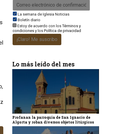
La semana de Iglesia Noticias
Boletín diario
os
Estoy de acuerdo con los
Términos y
condiciones
y los
Política de privacidad
¡Claro! Me suscribo
el
Lo más leído del mes
e
o,
az
Profanan la parroquia de San Ignacio de
Algorta y roban diversos objetos litúrgicos