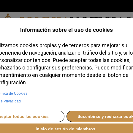
Jueves, 06 de agosto de 2026
redofobiómetro
Blogs
Temas
Buscar
#JovenesConFe
Podcas
rid “más alma y menos
dro
D
VIERNES, 15 MAYO 2026 17:30