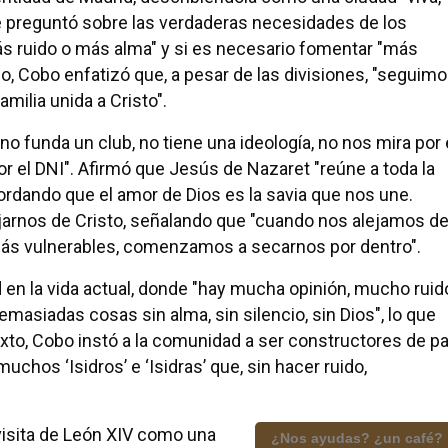
e preguntó sobre las verdaderas necesidades de los
ás ruido o más alma" y si es necesario fomentar "más
, Cobo enfatizó que, a pesar de las divisiones, "seguim
milia unida a Cristo".
o funda un club, no tiene una ideología, no nos mira por 
or el DNI". Afirmó que Jesús de Nazaret "reúne a toda la
ordando que el amor de Dios es la savia que nos une.
ejarnos de Cristo, señalando que "cuando nos alejamos d
 más vulnerables, comenzamos a secarnos por dentro".
ad en la vida actual, donde "hay mucha opinión, mucho ruid
masiadas cosas sin alma, sin silencio, sin Dios", lo que
exto, Cobo instó a la comunidad a ser constructores de p
chos ‘Isidros’ e ‘Isidras’ que, sin hacer ruido,
visita de León XIV como una
¿Nos ayudas? ¿un café?