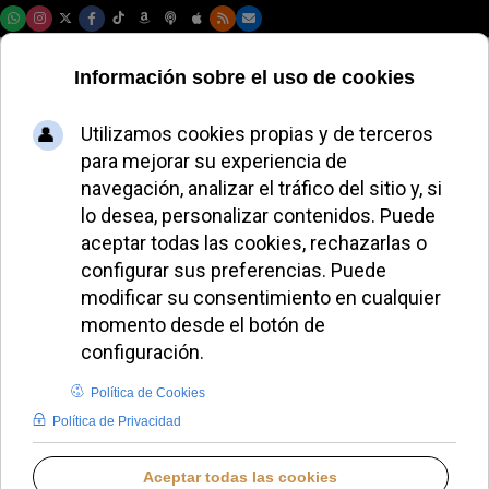
Jueves, 06 de agosto de 2026
Carlo Acutis, joven
beatificado, inspira
a la juventud con su
legado digital
ALMUDENA RODRIGO
IGLESIA UNIVERSAL
VIERNES, 05 SEPTIEMBRE 2025 12:50