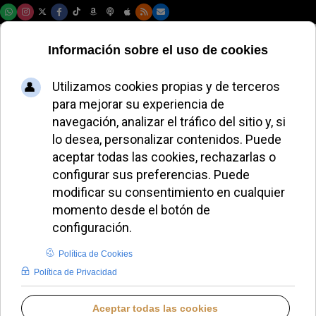
Sábado, 08 de agosto de 2026
León XIV viajará a
Francia del 25 al 28
de septiembre con
paradas en París,
Lourdes y Metz
JAVIER RUIZ ARREGUI
FRANCIA
MARTES, 07 JULIO 2026 12:43