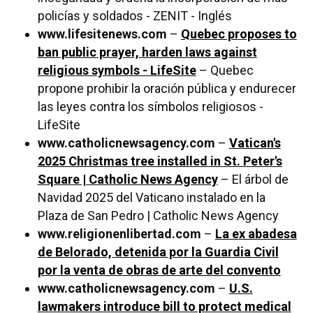
policías y soldados - ZENIT - Inglés
www.lifesitenews.com
–
Quebec proposes to
ban public prayer, harden laws against
religious symbols - LifeSite
– Quebec
propone prohibir la oración pública y endurecer
las leyes contra los símbolos religiosos -
LifeSite
www.catholicnewsagency.com
–
Vatican's
2025 Christmas tree installed in St. Peter's
Square | Catholic News Agency
– El árbol de
Navidad 2025 del Vaticano instalado en la
Plaza de San Pedro | Catholic News Agency
www.religionenlibertad.com
–
La ex abadesa
de Belorado, detenida por la Guardia Civil
por la venta de obras de arte del convento
www.catholicnewsagency.com
–
U.S.
lawmakers introduce bill to protect medical