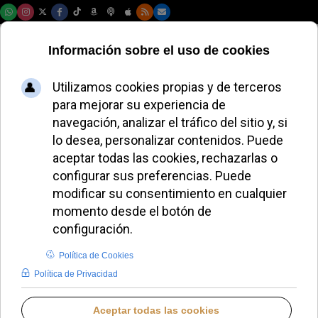
Sábado, 08 de agosto de 2026
León XIV visitará
Uruguay en
noviembre dentro
de su gira
latinoamericana
JOSÉ GARCÍA
PAPA LEÓN XIV
LUNES, 25 MAYO 2026 08:14