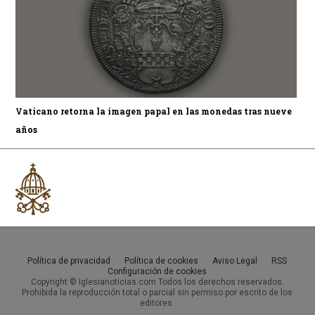
Vaticano retorna la imagen papal en las monedas tras nueve
años
Política de privacidad
Política de cookies
Aviso Legal
RSS
Configuración de cookies
Copyright © Iglesianoticias.com Todos los derechos reservados.
Prohibida la reproducción total o parcial sin permiso por escrito de los
editores.