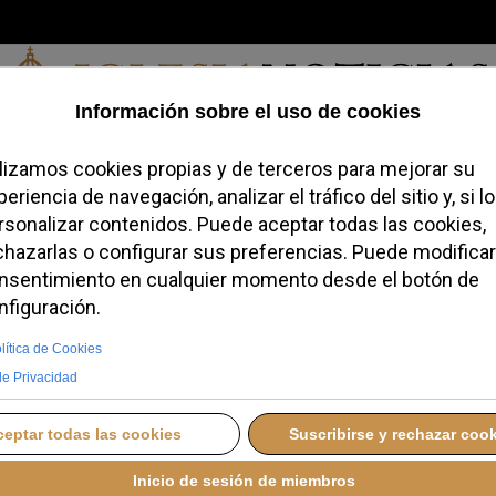
Sábado, 08 de agosto de 2026
a, Identidad
Credofobiómetro
Blogs
Temas
Buscar
#JovenesC