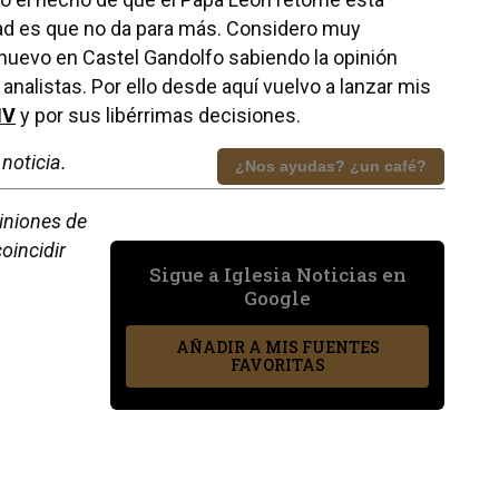
dad es que no da para más. Considero muy
nuevo en Castel Gandolfo sabiendo la opinión
nalistas. Por ello desde aquí vuelvo a lanzar mis
IV
y por sus libérrimas decisiones.
noticia.
¿Nos ayudas? ¿un café?
piniones de
oincidir
Sigue a Iglesia Noticias en
Google
AÑADIR A MIS FUENTES
FAVORITAS