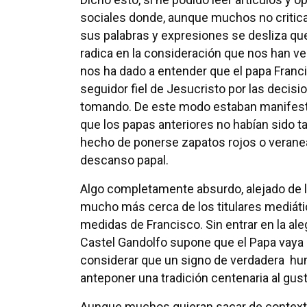
sociales donde, aunque muchos no critica
sus palabras y expresiones se desliza q
radica en la consideración que nos han v
nos ha dado a entender que el papa Franci
seguidor fiel de Jesucristo por las decis
tomando. De este modo estaban manifesta
que los papas anteriores no habían sido ta
hecho de ponerse zapatos rojos o veranea
descanso papal.
Algo completamente absurdo, alejado de la
mucho más cerca de los titulares mediáti
medidas de Francisco. Sin entrar en la al
Castel Gandolfo supone que el Papa vaya a
considerar que un signo de verdadera hum
anteponer una tradición centenaria al gu
Aunque muchos quieran sacar de contexto