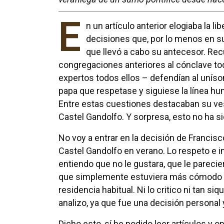
E
n un artículo anterior elogiaba la 
decisiones que, por lo menos en su
que llevó a cabo su antecesor. R
congregaciones anteriores al cónclave to
expertos todos ellos – defendían al uníso
papa que respetase y siguiese la línea hum
Entre estas cuestiones destacaban su ves
Castel Gandolfo. Y sorpresa, esto no ha si
No voy a entrar en la decisión de Francisco
Castel Gandolfo en verano. Lo respeto e i
entiendo que no le gustara, que le parecie
que simplemente estuviera más cómodo 
residencia habitual. Ni lo critico ni tan siqu
analizo, ya que fue una decisión personal
Dicho esto, sí he podido leer artículos y