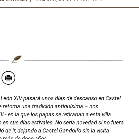
IA NOTICIAS
DOMINGO, 06 JULIO 2025 20:59
pa León XIV pasará unos días de descanso en Castel
e retoma una tradición antiquísima – nos
- en la que los papas se retiraban a esta villa
o en sus días estivales. No sería novedad si no fuera
 de ir, dejando a Castel Gandolfo sin la visita
e más de doce años.