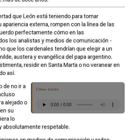
libertad que León está teniendo para tomar
 apariencia externa, rompen con la línea de las
ecuerdo perfectamente cómo en las
dos los analistas y medios de comunicación -
no que los cardenales tendrían que elegir a un
ilde, austera y evangélica del papa argentino.
timenta, residir en Santa Marta o no veranear en
do así.
 de no ir a
Último boletín
ncluso
ra alejado o
en su
iera lo
 y absolutamente respetable.
 opiniones en medios de comunicación y redes