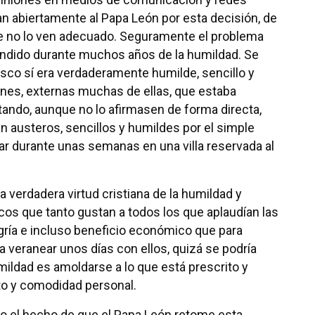
n abiertamente al Papa León por esta decisión, de
ue no lo ven adecuado. Seguramente el problema
endido durante muchos años de la humildad. Se
sco sí era verdaderamente humilde, sencillo y
iones, externas muchas de ellas, que estaba
ndo, aunque no lo afirmasen de forma directa,
n austeros, sencillos y humildes por el simple
r durante unas semanas en una villa reservada al
 verdadera virtud cristiana de la humildad y
cos que tanto gustan a todos los que aplaudían las
egría e incluso beneficio económico que para
 veranear unos días con ellos, quizá se podría
ildad es amoldarse a lo que está prescrito y
sto y comodidad personal.
 el hecho de que el Papa León retome esta