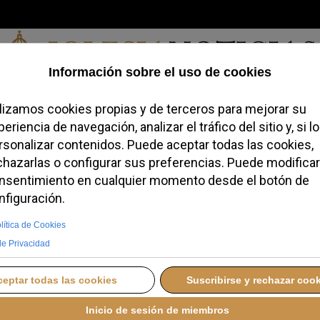
Domingo, 09 de agosto de 2026
redofobiómetro
Blogs
Temas
Buscar
#JovenesConFe
Podcas
 Kikuchi rechaza la
 píldora del día después
ama la educación moral
MARTES, 04 NOVIEMBRE 2025 11:20