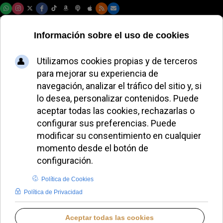
Viernes, 07 de agosto de 2026
Informe revela que 1
de cada 13 muertes
en Quebec ocurre
por eutanasia:
Canadá alcanza los
100.000 casos