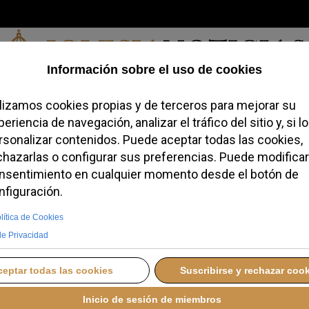
Sábado, 08 de agosto de 2026
redofobiómetro
Blogs
Temas
Buscar
#JovenesConFe
Podcas
onificada»: el recuerdo
 Benedicto XVI
MARTES, 26 MAYO 2026 12:14