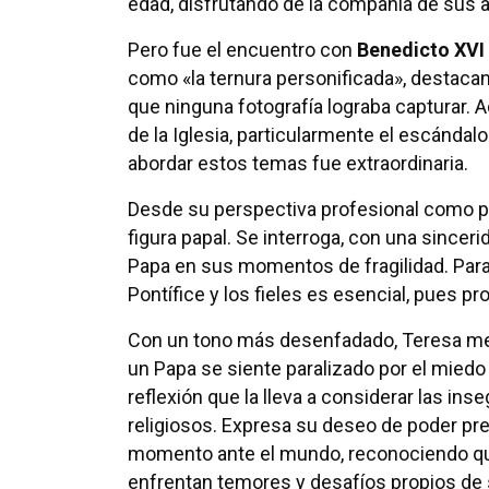
edad, disfrutando de la compañía de sus 
Pero fue el encuentro con
Benedicto XVI
como «la ternura personificada», destaca
que ninguna fotografía lograba capturar. A
de la Iglesia, particularmente el escánda
abordar estos temas fue extraordinaria.
Desde su perspectiva profesional como psi
figura papal. Se interroga, con una sinc
Papa en sus momentos de fragilidad. Para 
Pontífice y los fieles es esencial, pues pr
Con un tono más desenfadado, Teresa men
un Papa se siente paralizado por el miedo
reflexión que la lleva a considerar las in
religiosos. Expresa su deseo de poder pr
momento ante el mundo, reconociendo qu
enfrentan temores y desafíos propios de 