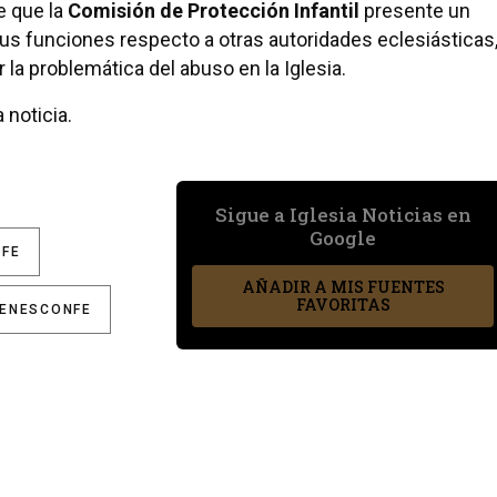
e que la
Comisión de Protección Infantil
presente un
us funciones respecto a otras autoridades eclesiásticas
 la problemática del abuso en la Iglesia.
 noticia.
Sigue a Iglesia Noticias en
Google
 FE
AÑADIR A MIS FUENTES
FAVORITAS
ENESCONFE