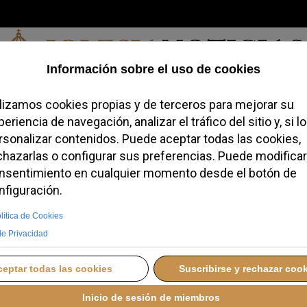
Viernes, 07 de agosto de 2026
redofobiómetro
Blogs
Temas
Buscar
#JovenesConFe
Podcas
es para la Comisión de
til del Vaticano
SÁBADO, 13 JUNIO 2026 23:36