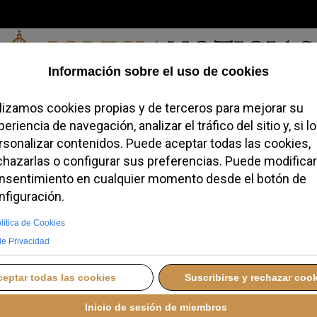
Sábado, 08 de agosto de 2026
redofobiómetro
Blogs
Temas
Buscar
#JovenesConFe
Podcas
mueve la canonización
 Thuan, mártir de la f
TES, 23 SEPTIEMBRE 2025 09:42