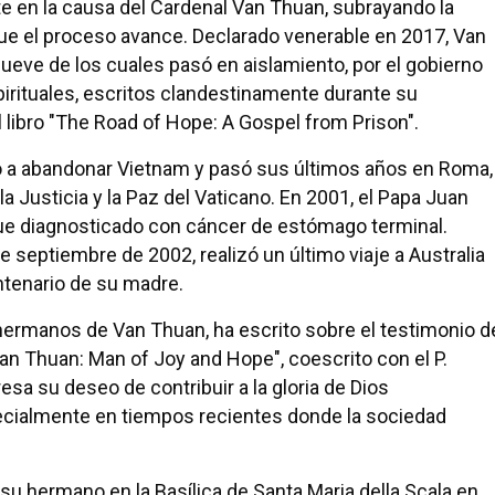
 en la causa del Cardenal Van Thuan, subrayando la
que el proceso avance. Declarado venerable en 2017, Van
ueve de los cuales pasó en aislamiento, por el gobierno
rituales, escritos clandestinamente durante su
 libro "The Road of Hope: A Gospel from Prison".
do a abandonar Vietnam y pasó sus últimos años en Roma,
la Justicia y la Paz del Vaticano. En 2001, el Papa Juan
 fue diagnosticado con cáncer de estómago terminal.
 septiembre de 2002, realizó un último viaje a Australia
entenario de su madre.
hermanos de Van Thuan, ha escrito sobre el testimonio d
an Thuan: Man of Joy and Hope", coescrito con el P.
esa su deseo de contribuir a la gloria de Dios
ecialmente en tiempos recientes donde la sociedad
su hermano en la Basílica de Santa Maria della Scala en