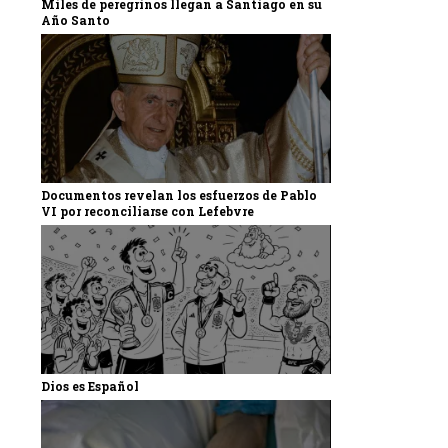
Miles de peregrinos llegan a Santiago en su
Año Santo
Documentos revelan los esfuerzos de Pablo
VI por reconciliarse con Lefebvre
Dios es Español