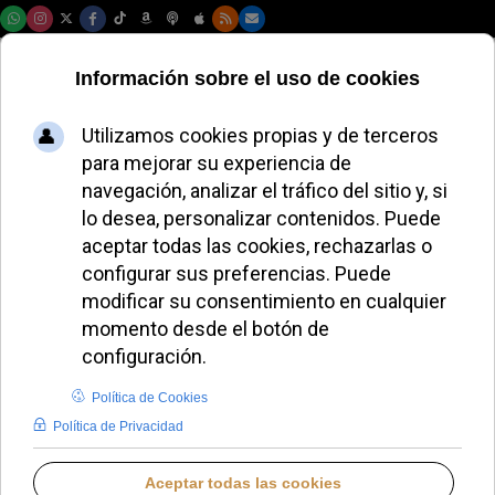
Domingo, 09 de agosto de 2026
Los Redentoristas
Transalpinos
acusan al Vaticano
de crear una "nueva
Iglesia"
JAVIER RUIZ ARREGUI
IGLESIA HOY
JUEVES, 06 NOVIEMBRE 2025 09:57