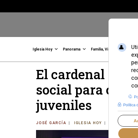
Iglesia Hoy
Panorama
Familia, Vida, Identidad
C
El cardenal Zup
social para comb
juveniles
JOSÉ GARCÍA
IGLESIA HOY
JUEVES, 04 