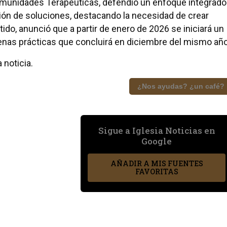
Comunidades Terapéuticas, defendió un enfoque integrado
ción de soluciones, destacando la necesidad de crear
ido, anunció que a partir de enero de 2026 se iniciará un
nas prácticas que concluirá en diciembre del mismo año
 noticia.
¿Nos ayudas? ¿un café?
Sigue a Iglesia Noticias en
Google
AÑADIR A MIS FUENTES
FAVORITAS