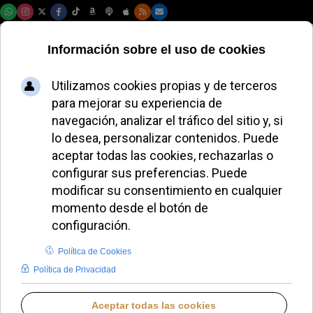
Viernes, 07 de agosto de 2026
Gänswein pide la
beatificación de
Benedicto XVI y la
vuelta a la Misa
tradicional
JAVIER RUIZ ARREGUI
IGLESIA HOY
JUEVES, 04 DICIEMBRE 2025 17:06