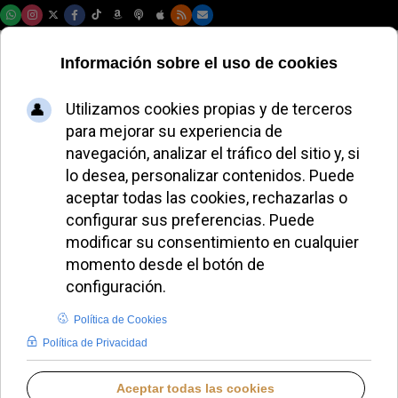
Viernes, 07 de agosto de 2026
Arzobispo español
rompe el silencio:
'Debemos cambiar
ya nuestra mirada
sobre los migrantes
JOSÉ GARCÍA
IGLESIA HOY
MIÉRCOLES, 27 MAYO 2026 19:15