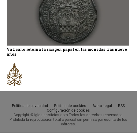
Vaticano retorna la imagen papal en las monedas tras nueve
años
Política de privacidad
Política de cookies
Aviso Legal
RSS
Configuración de cookies
Copyright © Iglesianoticias.com Todos los derechos reservados.
Prohibida la reproducción total o parcial sin permiso por escrito de los
editores.