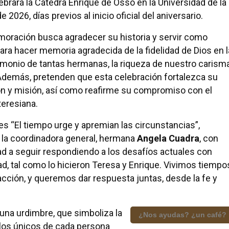
ebrará la Cátedra Enrique de Ossó en la Universidad de la
 2026, días previos al inicio oficial del aniversario.
oración busca agradecer su historia y servir como
ara hacer memoria agradecida de la fidelidad de Dios en l
timonio de tantas hermanas, la riqueza de nuestro carism
 Además, pretenden que esta celebración fortalezca su
ión y misión, así como reafirme su compromiso con el
teresiana.
s “El tiempo urge y apremian las circunstancias”,
n la coordinadora general, hermana
Angela Cuadra
, con
ad a seguir respondiendo a los desafíos actuales con
ad, tal como lo hicieron Teresa y Enrique. Vivimos tiempo
cción, y queremos dar respuesta juntas, desde la fe y
 una urdimbre, que simboliza la
¿Nos ayudas? ¿un café?
hilos únicos de cada persona