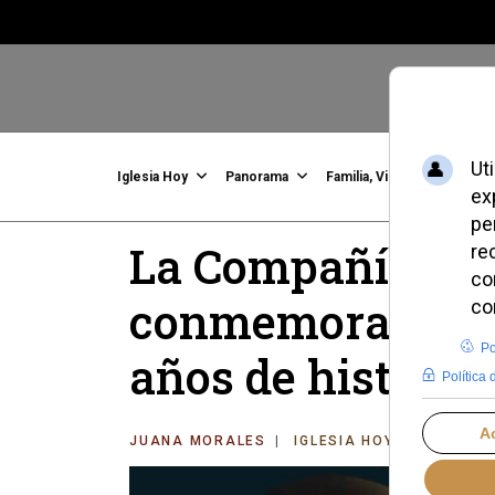
Iglesia Hoy
Panorama
Familia, Vida, Identidad
C
La Compañía de S
conmemoración m
años de historia
JUANA MORALES
IGLESIA HOY
MIÉRCOLE