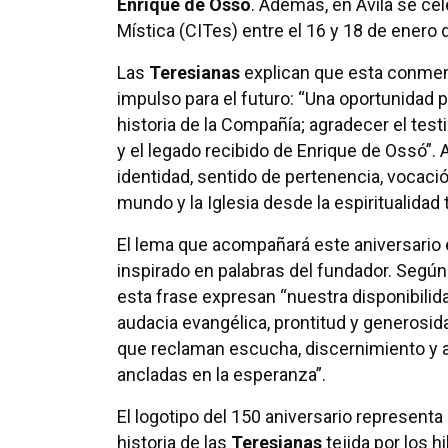
Enrique de Ossó
. Además, en Ávila se cel
Mística (CITes) entre el 16 y 18 de enero de
Las
Teresianas
explican que esta conmem
impulso para el futuro: “Una oportunidad p
historia de la Compañía; agradecer el tes
y el legado recibido de Enrique de Ossó”.
identidad, sentido de pertenencia, vocac
mundo y la Iglesia desde la espiritualidad 
El lema que acompañará este aniversario e
inspirado en palabras del fundador. Segú
esta frase expresan “nuestra disponibilid
audacia evangélica, prontitud y generosid
que reclaman escucha, discernimiento y a
ancladas en la esperanza”.
El logotipo del 150 aniversario representa
historia de las
Teresianas
tejida por los 