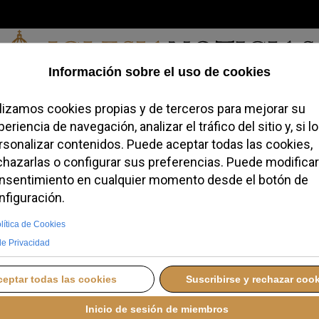
Sábado, 08 de agosto de 2026
redofobiómetro
Blogs
Temas
Buscar
#JovenesConFe
Podcas
anta Teresa inicia la
undial de sus 150
S, 21 ENERO 2026 18:26