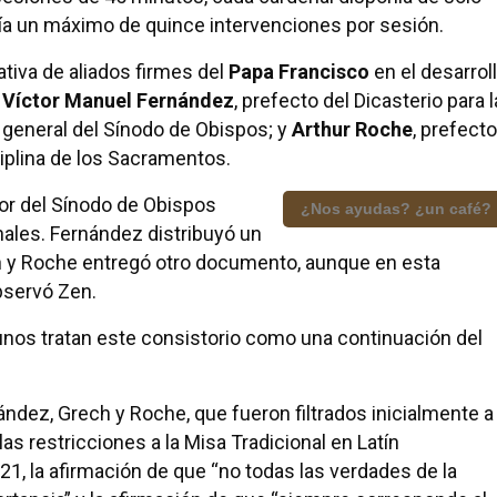
itía un máximo de quince intervenciones por sesión.
ativa de aliados firmes del
Papa Francisco
en el desarrol
s
Víctor Manuel Fernández
, prefecto del Dicasterio para l
o general del Sínodo de Obispos; y
Arthur Roche
, prefecto
sciplina de los Sacramentos.
dor del Sínodo de Obispos
¿Nos ayudas? ¿un café?
nales. Fernández distribuyó un
n y Roche entregó otro documento, aunque en esta
observó Zen.
unos tratan este consistorio como una continuación del
dez, Grech y Roche, que fueron filtrados inicialmente a
las restricciones a la Misa Tradicional en Latín
1, la afirmación de que “no todas las verdades de la