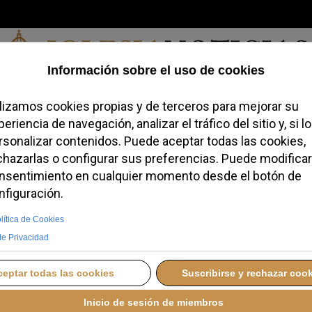
Sábado, 08 de agosto de 2026
redofobiómetro
Blogs
Temas
Buscar
#JovenesConFe
Podcas
a que los aliados de
ron el consistorio
RCOLES, 21 ENERO 2026 18:53