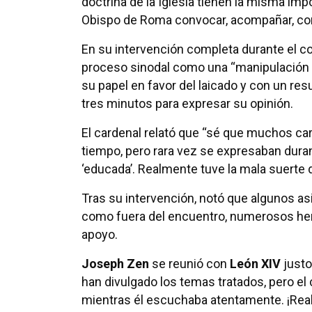
doctrina de la Iglesia tienen la misma imp
Obispo de Roma convocar, acompañar, concl
En su intervención completa durante el co
proceso sinodal como una “manipulación fé
su papel en favor del laicado y con un res
tres minutos para expresar su opinión.
El cardenal relató que “sé que muchos c
tiempo, pero rara vez se expresaban duran
‘educada’. Realmente tuve la mala suerte de
Tras su intervención, notó que algunos as
como fuera del encuentro, numerosos her
apoyo.
Joseph Zen
se reunió con
León XIV
justo
han divulgado los temas tratados, pero el 
mientras él escuchaba atentamente. ¡Real