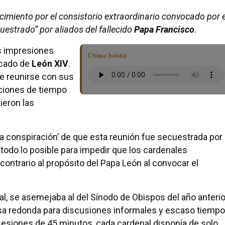
imiento por el consistorio extraordinario convocado por e
uestrado” por aliados del fallecido
Papa Francisco
.
s impresiones
Último boletín
ficado de
León XIV
.
de reunirse con sus
aciones de tiempo
ieron las
e la conspiración’ de que esta reunión fue secuestrada por
n todo lo posible para impedir que los cardenales
contrario al propósito del Papa León al convocar el
l, se asemejaba al del Sínodo de Obispos del año anterio
a redonda para discusiones informales y escaso tiempo
sesiones de 45 minutos, cada cardenal disponía de solo