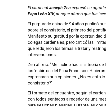
El cardenal
Joseph Zen
expresó su agradec
Papa León XIV
, aunque afirmó que fue “sec
El purpurado chino de 94 años publicó su
sobre el consistorio, el primero del ponti
Manifestó su gratitud por la oportunidad 
colegas cardenales, pero criticó las limit
que redujeron los temas a tratar y restring
intervenciones.
Zen afirmó: “Me inclino hacia la ‘teoría d
los ‘esbirros’ del Papa Francisco. Hiciero
expresaran sus opiniones. ¿No es esto lo 
consistorio?”
El formato del encuentro, según el cardena
con todos sentados alrededor de una mes
para sesiones plenarias. Durante las dos 