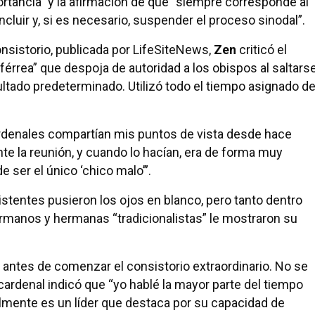
ortancia” y la afirmación de que “siempre corresponde al
uir y, si es necesario, suspender el proceso sinodal”.
nsistorio, publicada por LifeSiteNews,
Zen
criticó el
rrea” que despoja de autoridad a los obispos al saltars
ultado predeterminado. Utilizó todo el tiempo asignado d
ardenales compartían mis puntos de vista desde hace
te la reunión, y cuando lo hacían, era de forma muy
 ser el único ‘chico malo’”.
istentes pusieron los ojos en blanco, pero tanto dentro
manos y hermanas “tradicionalistas” le mostraron su
 antes de comenzar el consistorio extraordinario. No se
cardenal indicó que “yo hablé la mayor parte del tiempo
mente es un líder que destaca por su capacidad de