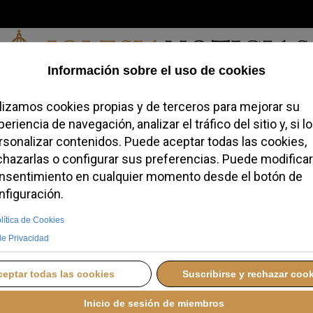
Jueves, 06 de agosto de 2026
redofobiómetro
Blogs
Temas
Buscar
#JovenesConFe
Podcas
politana prohíbe una
a en Londres para
nes religiosas
 ENERO 2026 13:25