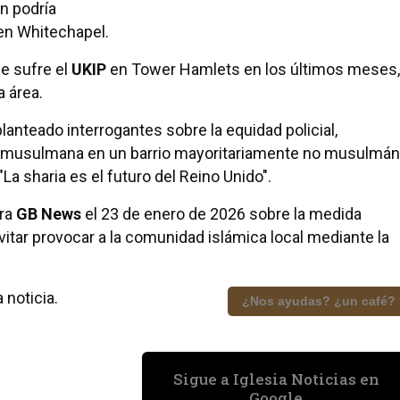
n podría
 en Whitechapel.
e sufre el
UKIP
en Tower Hamlets en los últimos meses,
a área.
lanteado interrogantes sobre la equidad policial,
a musulmana en un barrio mayoritariamente no musulmán
 sharia es el futuro del Reino Unido".
ra
GB News
el 23 de enero de 2026 sobre la medida
vitar provocar a la comunidad islámica local mediante la
 noticia.
¿Nos ayudas? ¿un café?
Sigue a Iglesia Noticias en
Google