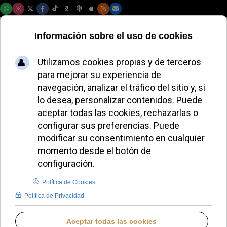
Sábado, 08 de agosto de 2026
El caso Milone
resurge: Becciu
afirma que actuó
por orden de
Francisco
AURORA BUENDÍA
DESDE EL VATICANO
LUNES, 01 SEPTIEMBRE 2025 22:19