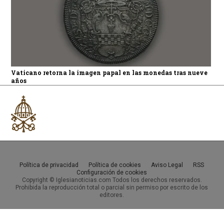
Vaticano retorna la imagen papal en las monedas tras nueve
años
Política de privacidad
Política de cookies
Aviso Legal
RSS
Configuración de cookies
Copyright © Iglesianoticias.com Todos los derechos reservados.
Prohibida la reproducción total o parcial sin permiso por escrito de los
editores.