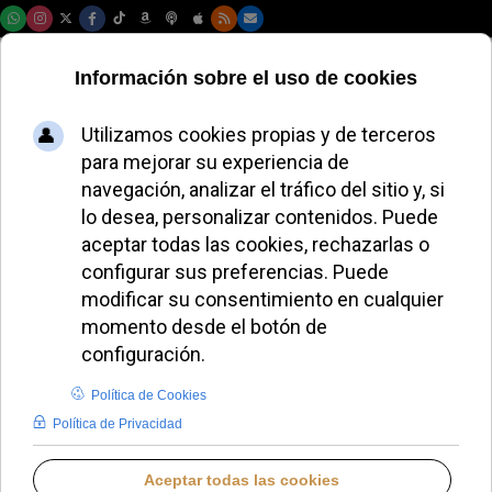
Viernes, 07 de agosto de 2026
El Papa León XIV
lamenta el incendio
en Kut y pide
solidaridad
internacional
ALMUDENA RODRIGO
PAPA LEÓN XIV
SÁBADO, 19 JULIO 2025 11:20