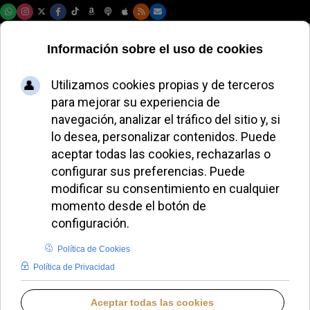
Viernes, 07 de agosto de 2026
El Papa León XIV
recibe al obispo
Rifan, referente del
rito tridentino
ALMUDENA RODRIGO
PAPA LEÓN XIV
LUNES, 17 NOVIEMBRE 2025 17:29