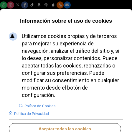
Domingo, 09 de agosto de 2026
León XIV defiende
la lectura como
antídoto contra los
fundamentalismos
ALMUDENA RODRIGO
PAPA LEÓN XIV
JUEVES, 14 MAYO 2026 20:57