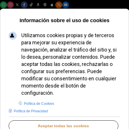
Sábado, 08 de agosto de 2026
Retiran la estelada
del campanario de
Prades por orden
del arzobispado de
Tarragona
LUCAS ALONSO
ESPAÑA
LUNES, 04 AGOSTO 2025 16:45