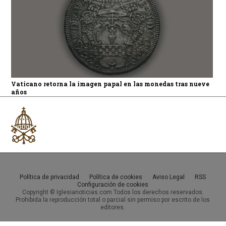
Vaticano retorna la imagen papal en las monedas tras nueve
años
Política de privacidad
Política de cookies
Aviso Legal
RSS
Configuración de cookies
Copyright © Iglesianoticias.com Todos los derechos reservados.
Prohibida la reproducción total o parcial sin permiso por escrito de los
editores.