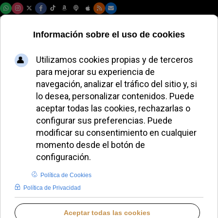
Viernes, 07 de agosto de 2026
Sánchez y Feijóo
respaldan a León
XIV tras las críticas
de Donald Trump
JAVIER RUIZ ARREGUI
ESPAÑA
MARTES, 14 ABRIL 2026 10:09