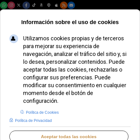
Sábado, 08 de agosto de 2026
Almeida: “La Iglesia
no es una ONG” y
debe estar en el
debate social
JAVIER RUIZ ARREGUI
ESPAÑA
MARTES, 12 MAYO 2026 12:35