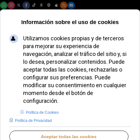
Sábado, 08 de agosto de 2026
Oleada de robos en
iglesias de
Barcelona: 36
asaltos en solo
treinta meses
JAVIER RUIZ ARREGUI
DIÓCESIS DE BARCELONA
JUEVES, 09 JULIO 2026 11:45