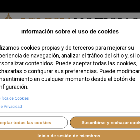
Domingo, 09 de agosto de 2026
redofobiómetro
Blogs
Temas
Buscar
#JovenesConFe
Podcas
empatía, pero sin
ífica: así serán los 14
ha
EÓN XIV A ESPAÑA
MIÉRCOLES, 03 JUNIO 2026 13:46