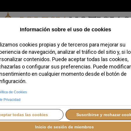
Viernes, 07 de agosto de 2026
redofobiómetro
Blogs
Temas
Buscar
#JovenesConFe
Podcas
guayos rechazan el
sobre eutanasia en un
ial
A
LUNES, 25 AGOSTO 2025 19:50