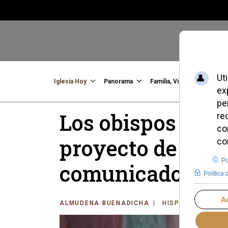
Iglesia Hoy
Panorama
Familia, Vida, Identidad
C
Los obispos uru
proyecto de ley 
comunicado ofic
ALMUDENA BUENADICHA
HISPANOAMÉRIC