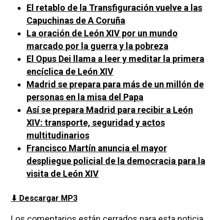
El retablo de la Transfiguración vuelve a las
Capuchinas de A Coruña
La oración de León XIV por un mundo
marcado por la guerra y la pobreza
El Opus Dei llama a leer y meditar la primera
encíclica de León XIV
Madrid se prepara para más de un millón de
personas en la misa del Papa
Así se prepara Madrid para recibir a León
XIV: transporte, seguridad y actos
multitudinarios
Francisco Martín anuncia el mayor
despliegue policial de la democracia para la
visita de León XIV
⬇ Descargar MP3
Los comentarios están cerrados para esta noticia.