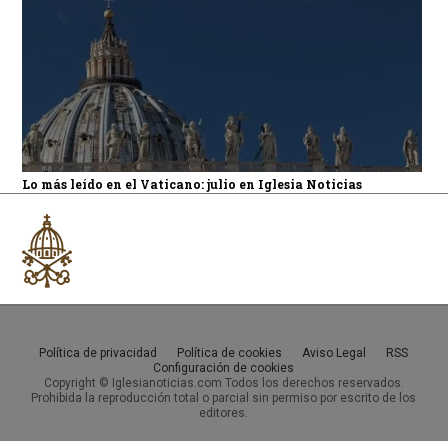
Lo más leído en el Vaticano: julio en Iglesia Noticias
Política de privacidad
Política de cookies
Aviso Legal
RSS
Configuración de cookies
Copyright © Iglesianoticias.com Todos los derechos reservados.
Prohibida la reproducción total o parcial sin permiso por escrito de los
editores.