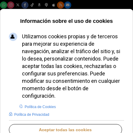
Domingo, 09 de agosto de 2026
Dicasterio para el Culto
Divino y la Disciplina de los
Sacramentos
Introduzca parte del título
Filtrar
Limpiar
Cantidad a most
León XIV afronta una Iglesia tironeada entre la SSPX
y el camino sinodal alemán
El Vaticano rechaza que los laicos puedan predicar
la homilía en Misa
El obispo de Vitoria presenta en Roma el plan
pastoral Surrexit