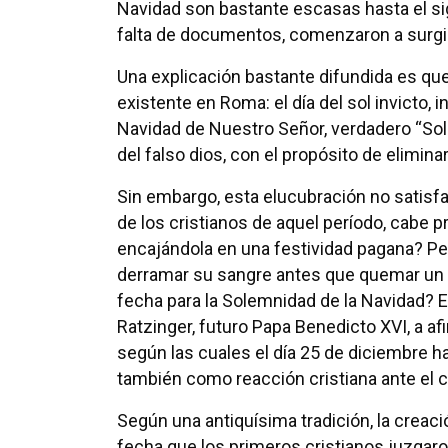
Navidad son bastante escasas hasta el siglo
falta de documentos, comenzaron a surgir
Una explicación bastante difundida es qu
existente en Roma: el día del sol invicto, 
Navidad de Nuestro Señor, verdadero “Sol de
del falso dios, con el propósito de eliminar
Sin embargo, esta elucubración no satisfa
de los cristianos de aquel período, cabe p
encajándola en una festividad pagana? Pe
derramar su sangre antes que quemar un po
fecha para la Solemnidad de la Navidad? E
Ratzinger, futuro Papa Benedicto XVI, a af
según las cuales el día 25 de diciembre h
también como reacción cristiana ante el cul
Según una antiquísima tradición, la crea
fecha que los primeros cristianos juzgaron