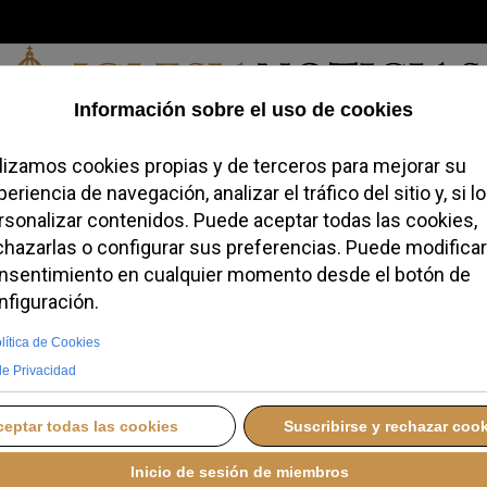
Sábado, 08 de agosto de 2026
redofobiómetro
Blogs
Temas
Buscar
#JovenesConFe
Podcas
d se celebra el 25 de
NES, 26 DICIEMBRE 2025 16:40