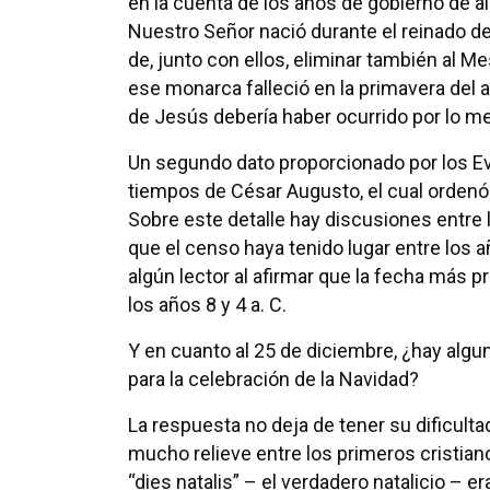
en la cuenta de los años de gobierno de a
Nuestro Señor nació durante el reinado d
de, junto con ellos, eliminar también al Me
ese monarca falleció en la primavera del 
de Jesús debería haber ocurrido por lo m
Un segundo dato proporcionado por los E
tiempos de César Augusto, el cual ordenó 
Sobre este detalle hay discusiones entre
que el censo haya tenido lugar entre los a
algún lector al afirmar que la fecha más 
los años 8 y 4 a. C.
Y en cuanto al 25 de diciembre, ¿hay algun
para la celebración de la Navidad?
La respuesta no deja de tener su dificult
mucho relieve entre los primeros cristian
“dies natalis” – el verdadero natalicio – e