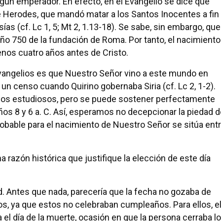
lgún emperador. En efecto, en el Evangelio se dice que
e Herodes, que mandó matar a los Santos Inocentes a fin
sías (cf. Lc 1, 5; Mt 2, 1.13-18). Se sabe, sin embargo, que
año 750 de la fundación de Roma. Por tanto, el nacimiento
enos cuatro años antes de Cristo.
vangelios es que Nuestro Señor vino a este mundo en
un censo cuando Quirino gobernaba Siria (cf. Lc 2, 1-2).
 los estudiosos, pero se puede sostener perfectamente
ños 8 y 6 a. C. Así, esperamos no decepcionar la piedad 
probable para el nacimiento de Nuestro Señor se sitúa ent
a razón histórica que justifique la elección de este día
ad. Antes que nada, parecería que la fecha no gozaba de
os, ya que estos no celebraban cumpleaños. Para ellos, e
ra el día de la muerte, ocasión en que la persona cerraba l