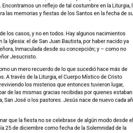
o. Encontramos un reflejo de tal costumbre en la Liturgia, 
bra las memorias y fiestas de los Santos en la fecha de s
 de los casos, y no en todos. Hay algunos nacimientos
la Iglesia: el de San Juan Bautista, por haber nacido ya
a Señora, Inmaculada desde su concepción; y – como no
eñor Jesucristo.
 como un mero recuerdo de lo que sucedió hace más de
. A través de la Liturgia, el Cuerpo Místico de Cristo
reviviendo los misterios que entonces tuvieron lugar,
par de las mismas gracias recibidas por quienes estaban
a, San José o los pastores. Jesús nace de nuevo cada a
rmar que la fiesta no se celebrase de algún modo desde e
l día 25 de diciembre como fecha de la Solemnidad de la