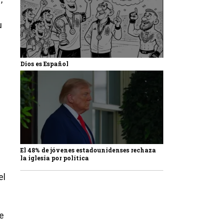
u
Dios es Español
El 48% de jóvenes estadounidenses rechaza
la iglesia por política
el
de