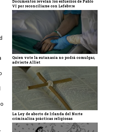
Documentos revelan los esfuerzos de Pablo
VI por reconciliarse con Lefebvre
ad
a
Quien vote la eutanasia no podrá comulgar,
advierte Alliet
o
l
 o
La Ley de aborto de Irlanda del Norte
criminaliza prácticas religiosas
,