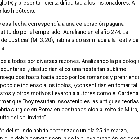
 IV, y presentan cierta dificultad a los historiadores. A
 las hipótesis.
e esa fecha correspondía a una celebración pagana
instituido por el emperador Aureliano en el año 274. La
 Justicia” (Ml 3, 20), habría sido asimilada a la festivid
la.
ce a todos por diversas razones. Analizando la psicologí
reguntarse: ¿deslucirían ellos una fiesta tan sublime
rseguidos hasta hacía poco por los romanos y prefiriend
co de incienso a los ídolos, ¿consentirían en tomar tal
stos y otros motivos llevaron a autores como el Cardena
irmar que “hoy resultan insostenibles las antiguas teorías
abría surgido en Roma en contraposición al mito de Mitra,
to del sol invicto”.
ción del mundo habría comenzado un día 25 de marzo,
 que debía coincidir con la de la nueva creación, es decir