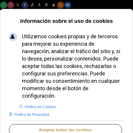
Domingo, 09 de agosto de 2026
Evaristo de Vicente:
“El demonio es la
mentira, el
precipicio y la
muerte”
JAVIER RUIZ ARREGUI
IDENTIDAD CRISTIANA
SÁBADO, 27 DICIEMBRE 2025 12:50