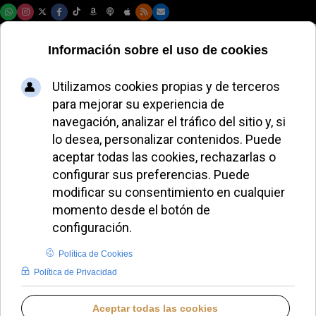
Domingo, 09 de agosto de 2026
El nuevo Arzobispo
Coadjutor de Santo
Domingo agradece
al Papa León XIV y
llama a una Iglesia
que escuche y sirva