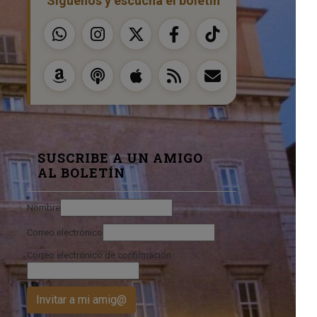
Síguenos y escucha el boletín
SUSCRIBE A UN AMIGO
AL BOLETÍN
Nombre
Correo electrónico
Correo electrónico de confirmación
Invitar a mi amig@