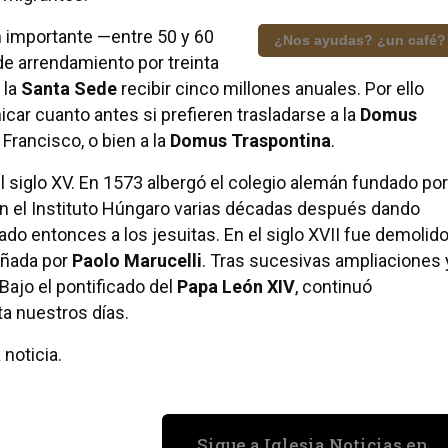
ón importante —entre 50 y 60
¿Nos ayudas? ¿un café?
de arrendamiento por treinta
 la
Santa Sede
recibir cinco millones anuales. Por ello
car cuanto antes si prefieren trasladarse a la
Domus
 Francisco, o bien a la
Domus Traspontina
.
el siglo XV. En 1573 albergó el colegio alemán fundado por
on el Instituto Húngaro varias décadas después dando
iado entonces a los jesuitas. En el siglo XVII fue demolid
eñada por
Paolo Marucelli
. Tras sucesivas ampliaciones 
 Bajo el pontificado del
Papa León XIV
, continuó
a nuestros días.
noticia.
Sigue a Iglesia Noticias en