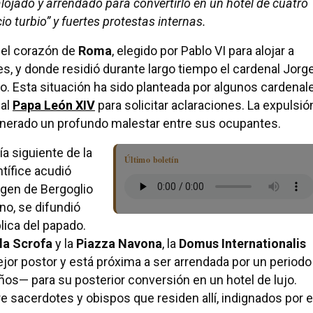
lojado y arrendado para convertirlo en un hotel de cuatro
o turbio” y fuertes protestas internas.
n el corazón de
Roma
, elegido por Pablo VI para alojar a
s, y donde residió durante largo tiempo el cardenal Jorg
o. Esta situación ha sido planteada por algunos cardenal
 al
Papa León XIV
para solicitar aclaraciones. La expulsió
nerado un profundo malestar entre sus ocupantes.
ía siguiente de la
Último boletín
tífice acudió
gen de Bergoglio
no, se difundió
lica del papado.
lla Scrofa
y la
Piazza Navona
, la
Domus Internationalis
jor postor y está próxima a ser arrendada por un periodo
os— para su posterior conversión en un hotel de lujo.
 sacerdotes y obispos que residen allí, indignados por e