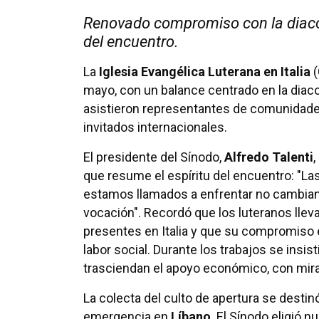
Renovado compromiso con la diaconí
del encuentro.
La
Iglesia Evangélica Luterana en Italia
(
mayo, con un balance centrado en la diaco
asistieron representantes de comunidade
invitados internacionales.
El presidente del Sínodo,
Alfredo Talenti
,
que resume el espíritu del encuentro: "La
estamos llamados a enfrentar no cambia
vocación". Recordó que los luteranos llev
presentes en Italia y que su compromiso 
labor social. Durante los trabajos se insi
trasciendan el apoyo económico, con miras
La colecta del culto de apertura se destin
emergencia en
Líbano
. El Sínodo eligió n