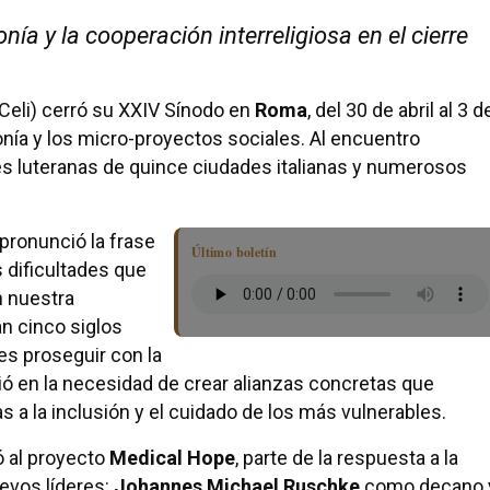
a y la cooperación interreligiosa en el cierre
Celi) cerró su XXIV Sínodo en
Roma
, del 30 de abril al 3 d
nía y los micro-proyectos sociales. Al encuentro
s luteranas de quince ciudades italianas y numerosos
 pronunció la frase
Último boletín
s dificultades que
n nuestra
an cinco siglos
es proseguir con la
stió en la necesidad de crear alianzas concretas que
 a la inclusión y el cuidado de los más vulnerables.
ó al proyecto
Medical Hope
, parte de la respuesta a la
uevos líderes:
Johannes Michael Ruschke
como decano 