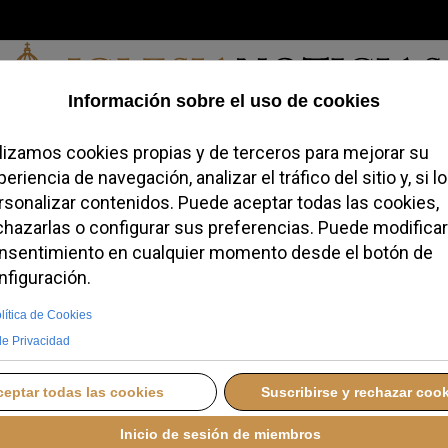
Sábado, 08 de agosto de 2026
redofobiómetro
Blogs
Temas
Buscar
#JovenesConFe
Podcas
s no cambian nuestra
nsaje luterano en Rom
4 MAYO 2026 16:53