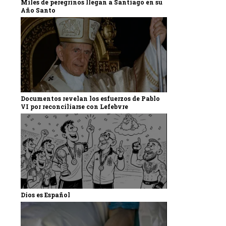
Miles de peregrinos llegan a Santiago en su
Año Santo
Documentos revelan los esfuerzos de Pablo
VI por reconciliarse con Lefebvre
Dios es Español