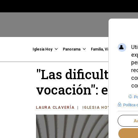
Iglesia Hoy
Panorama
Familia, Vida, Identidad
C
"Las dificultade
vocación": el me
LAURA CLAVERÍA
IGLESIA HOY
LUNES, 0