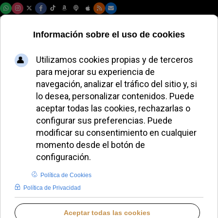
Sábado, 08 de agosto de 2026
El Papa León XIV
celebra la Misa "ad
orientem" en la
capilla de los
Carabineros en
Castel Gandolfo