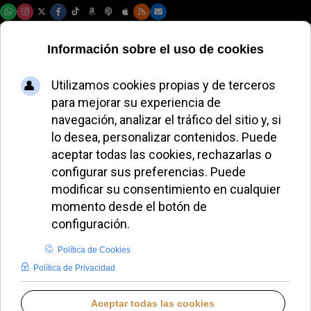
Viernes, 07 de agosto de 2026
León XIV conquista
Hollywood: “El cine
verdadero consuela
y desafía”
REDACCIÓN
PAPA LEÓN XIV
SÁBADO, 15 NOVIEMBRE 2025 19:08