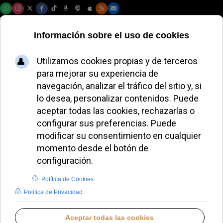
Sábado, 08 de agosto de 2026
María Calvo: “El
amor no es sentir, es
un ejercicio de la
voluntad”
JAVIER RUIZ ARREGUI
FAMILIA CRISTIANA
MARTES, 30 DICIEMBRE 2025 16:54