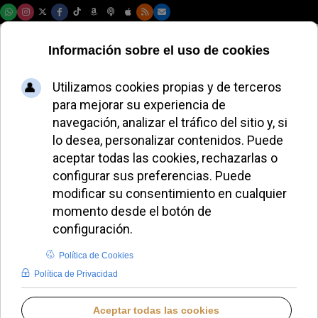
Viernes, 07 de agosto de 2026
León XIV impulsa
una red mundial de
oración mensual
JUANA MORALES
PAPA LEÓN XIV
MIÉRCOLES, 07 ENERO 2026 15:45