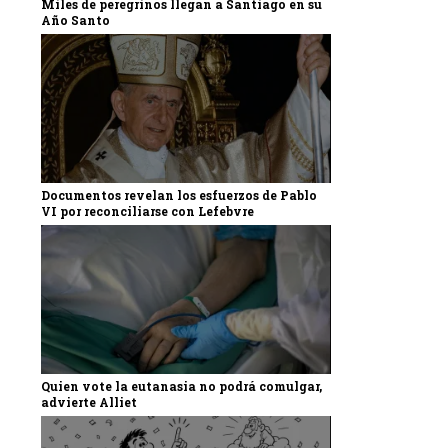
Miles de peregrinos llegan a Santiago en su
Año Santo
Documentos revelan los esfuerzos de Pablo
VI por reconciliarse con Lefebvre
Quien vote la eutanasia no podrá comulgar,
advierte Alliet