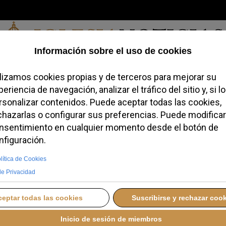
Viernes, 07 de agosto de 2026
redofobiómetro
Blogs
Temas
Buscar
#JovenesConFe
Podcas
lta el éxito del X
sicos Católicos en
VIERNES, 11 JULIO 2025 12:18